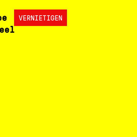
oe
VERNIETIGEN
eel