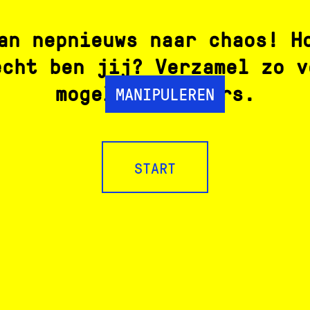
an nepnieuws naar chaos! H
echt ben jij? Verzamel zo v
mogelijk volgers.
MANIPULEREN
START