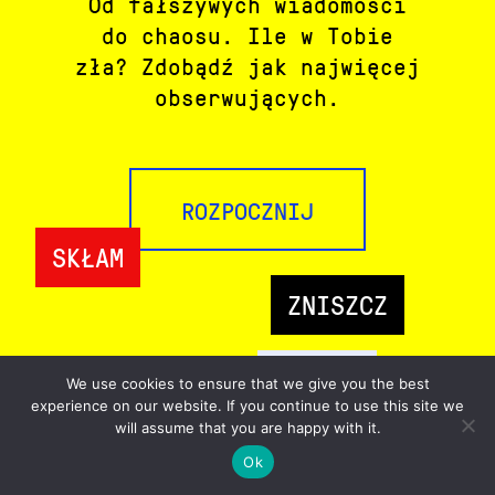
Od fałszywych wiadomości
do chaosu. Ile w Tobie
zła? Zdobądź jak najwięcej
obserwujących.
ROZPOCZNIJ
SKŁAM
ZNISZCZ
ZASŁOŃ
We use cookies to ensure that we give you the best
IGNORUJ
experience on our website. If you continue to use this site we
WIĘCEJ INFO
will assume that you are happy with it.
UDOSTĘPNIJ
Ok